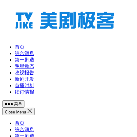
跳
至
内
容
首页
综合消息
第一剧透
明星动态
收视报告
新剧开发
首播时刻
续订情报
菜单
Close Menu
首页
综合消息
第一剧透