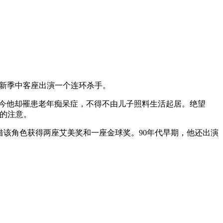
犯罪心理》新季中客座出演一个连环杀手。
，然而如今他却罹患老年痴呆症，不得不由儿子照料生活起居。绝望
组的注意。
而闻名遐迩，并凭借该角色获得两座艾美奖和一座金球奖。90年代早期，他还出演