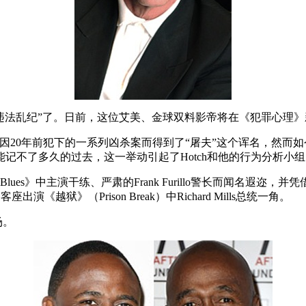
Travanti这一次要“违法乱纪”了。日前，这位艾美、金球双料影帝将在《
岁的老顽固，因20年前犯下的一系列凶杀案而得到了“屠夫”这个诨名
记不了多久的过去，这一举动引起了Hotch和他的行为分析小
treet Blues》中主演干练、严肃的Frank Furillo警长
出演《越狱》（Prison Break）中Richard Mills总统一角。
场。