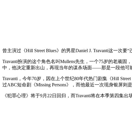
曾主演过《Hill Street Blues》的男星Daniel J. 
Travanti扮演的这个角色名叫Mullens先生，一个75
中，他决定重新出山，再现当年的谋杀场面——那是一段他可能
Travanti，今年70岁，因在上个世纪80年代热门剧集《Hill S
过ABC短命剧《Missing Persons》，而他最近一次现身银屏则是客座
《犯罪心理》将于9月22日回归，而Travanti将在本季第四集出