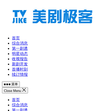
跳
至
内
容
首页
综合消息
第一剧透
明星动态
收视报告
新剧开发
首播时刻
续订情报
菜单
Close Menu
首页
综合消息
第一剧透