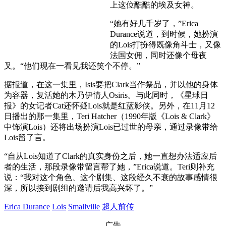
上这位酷酷的埃及女神。
“她有好几千岁了，”Erica
Durance说道，到时候，她扮演
的Lois打扮得既像角斗士，又像
法国女佣，同时还像个母夜
叉。“他们现在一看见我还笑个不停。”
据报道，在这一集里，Isis要把Clark当作祭品，并以他的身体
为容器，复活她的木乃伊情人Osiris。与此同时，《星球日
报》的女记者Cat还怀疑Lois就是红蓝影侠。另外，在11月12
日播出的那一集里，Teri Hatcher（1990年版《Lois & Clark》
中饰演Lois）还将出场扮演Lois已过世的母亲，通过录像带给
Lois留了言。
“自从Lois知道了Clark的真实身份之后，她一直想办法适应后
者的生活，那段录像带留言帮了她，”Erica说道。Teri则补充
说：“我对这个角色、这个剧集、这段经久不衰的故事感情很
深，所以接到剧组的邀请后我高兴坏了。”
Erica Durance
Lois
Smallville
超人前传
广告