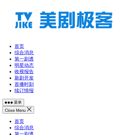
跳
至
内
容
首页
综合消息
第一剧透
明星动态
收视报告
新剧开发
首播时刻
续订情报
菜单
Close Menu
首页
综合消息
第一剧透