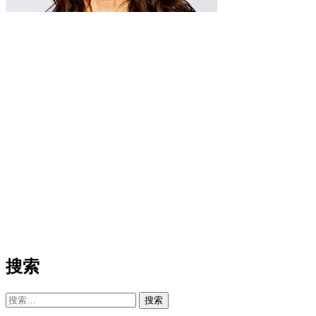
搜索
搜
索：