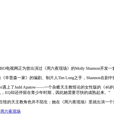
O电视网正为曾出演过《周六夜现场》的Molly Shannon开发
《辛普森一家》的编剧、制片人Tim Long之手，Shannon
Joyce遇上了Judd Apatow——一个杂糅天主教怪论的女性版的
人，EQ却还停留在青少年时期，因此她需要尽快的成熟起来。”
里古怪的天主教角色并不陌生：她在《周六夜现场》里就出演一个遭不可言的的天
周六夜现场