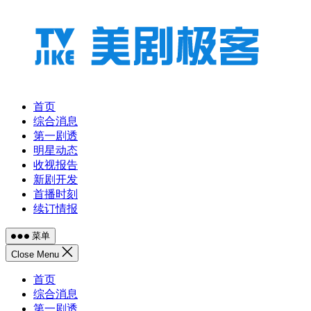
跳
至
内
容
首页
综合消息
第一剧透
明星动态
收视报告
新剧开发
首播时刻
续订情报
菜单
Close Menu
首页
综合消息
第一剧透