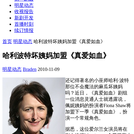
明星动态
收视报告
新剧开发
首播时刻
续订情报
首页
明星动态
哈利波特坏姨妈加盟《真爱如血》
哈利波特坏姨妈加盟《真爱如血》
明星动态
Braden
2010-11-09
还记得著名的小巫师哈利·波特
那位不会魔法的麻瓜坏姨妈
吗？近日，《真爱如血》剧组
一位消息灵通人士就透露说，
佩妮姨妈的扮演者Fiona Shaw将
加盟下一季《真爱如血》，扮
演一个常规角色。
据悉，这位爱尔兰女演员将在