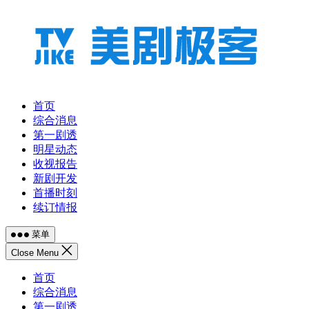
跳
至
内
容
首页
综合消息
第一剧透
明星动态
收视报告
新剧开发
首播时刻
续订情报
菜单
Close Menu
首页
综合消息
第一剧透