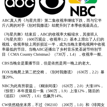
ABC真人秀《与星共滑》第二集收视率继续下跌，而与它半
斤八两的对手《别对我撒谎》却爬升到了本季收视最高点。
《与星共舞》结束后，ABC的收视率大幅缩水，其接班人
《与星共滑》（600万观众，收视率1.2）基本上滑出了人们的
视线，收视率较上周折损近一半，成为当晚主要电视网中收视
率最低的节目。当晚ABC还播出了乡村音乐奖圣诞节特别节
目《 CMA Country Christmas》（730万，1.4），收视率一般。
CBS当晚全是重播节目，但是依然是周一晚上的老大。
FOX当晚爬上第二把交椅，《别对我撒谎》（630万，2.2）暴
涨29%。
NBC为此有所获益，《糊涂间谍》（620万，2.0）大涨18%，
《惊世》本年度最后一集（580万，1.9）上涨12%，随后的
《追踪》（600万，1.6）也飙升14%。
CW依然稳坐末席，不过《90210》（200万，1.0）和《绯闻女