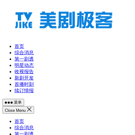
跳
至
内
容
首页
综合消息
第一剧透
明星动态
收视报告
新剧开发
首播时刻
续订情报
菜单
Close Menu
首页
综合消息
第一剧透