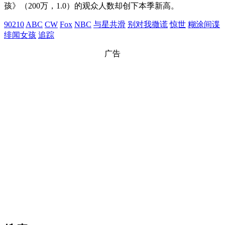
孩》（200万，1.0）的观众人数却创下本季新高。
90210
ABC
CW
Fox
NBC
与星共滑
别对我撒谎
惊世
糊涂间谍
绯闻女孩
追踪
广告