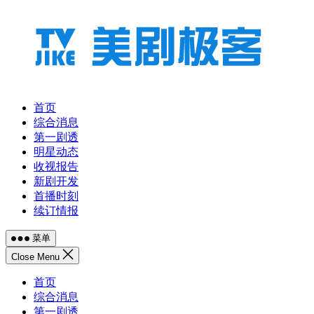
跳
至
内
容
首页
综合消息
第一剧透
明星动态
收视报告
新剧开发
首播时刻
续订情报
菜单
Close Menu
首页
综合消息
第一剧透