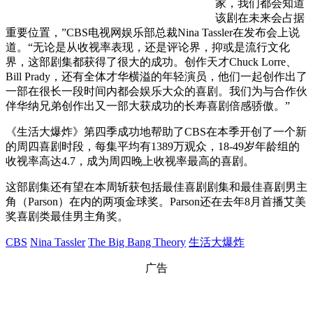
家，我们都会知道
该剧在未来会占据
重要位置，”CBS电视网娱乐部总裁Nina Tassler在发布会上说
道。“无论是从收视率表现，还是评论界，抑或是流行文化
界，这部剧集都获得了很大的成功。创作天才Chuck Lorre、
Bill Prady，还有全体才华横溢的年轻演员，他们一起创作出了
一部在很长一段时间内都会娱乐大众的喜剧。我们为与合作伙
伴华纳兄弟创作出又一部大获成功的长寿喜剧倍感骄傲。”
《生活大爆炸》第四季成功地帮助了CBS在本季开创了一个新
的周四喜剧时段，每集平均有1389万观众，18-49岁年龄组的
收视率高达4.7，成为周四晚上收视率最高的喜剧。
这部剧集还有望在本周斩获包括最佳喜剧剧集和最佳喜剧男主
角（Parson）在内的两项金球奖。Parson还在去年8月首播艾美
奖喜剧类最佳男主角奖。
CBS
Nina Tassler
The Big Bang Theory
生活大爆炸
广告