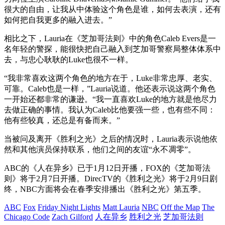
很大的自由，让我从中体验这个角色是谁，如何去表演，还有
如何把自我更多的融入进去。”
相比之下，Lauria在《芝加哥法则》中的角色Caleb Evers是一
名年轻的警探，能很快把自己融入到芝加哥警察局整体体系中
去，与忠心耿耿的Luke也很不一样。
“我非常喜欢这两个角色的地方在于，Luke非常忠厚、老实、
可靠。Caleb也是一样，”Lauria说道。他还表示说这两个角色
一开始还都非常的谦逊。“我一直喜欢Luke的地方就是他尽力
去做正确的事情。我认为Caleb比他要强一些，也有些不同：
他有些较真，还总是有备而来。”
当被问及离开《胜利之光》之后的情况时，Lauria表示说他依
然和其他演员保持联系，他们之间的友谊“永不凋零”。
ABC的《人在异乡》已于1月12日开播，FOX的《芝加哥法
则》将于2月7日开播。DirecTV的《胜利之光》将于2月9日剧
终，NBC方面将会在春季安排播出《胜利之光》第五季。
ABC
Fox
Friday Night Lights
Matt Lauria
NBC
Off the Map
The
Chicago Code
Zach Gilford
人在异乡
胜利之光
芝加哥法则