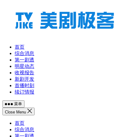
跳
至
内
容
首页
综合消息
第一剧透
明星动态
收视报告
新剧开发
首播时刻
续订情报
菜单
Close Menu
首页
综合消息
第一剧透