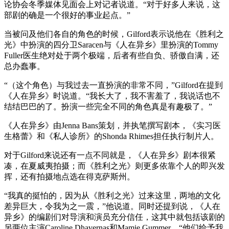
论协会冬季媒体见面会上对记者说道。“对于好多人来说，这
部剧的确是一个很好的事业起点。”
当被问及他们各自的角色的时候，Gilford表示说他在《胜利之
光》中扮演的四分卫Saracen与《人在异乡》里扮演的Tommy
Fuller医生绝对处于两个极端，后者有些自负、骄傲自满，还
总办蠢事。
“（这个角色）与我过去一直扮演的非常不同，”Gilford在提到
《人在异乡》时说道。“我长大了，我不害羞了，我说话也不
结结巴巴的了。扮演一些完全不同的角色真是有趣极了。”
《人在异乡》由Jenna Bans策划，并执笔撰写剧本，《实习医
生格蕾》和《私人诊所》的Shonda Rhimes担任执行制片人。
对于Gilford来说还有一点不同就是，《人在异乡》剧本很紧
凑，在夏威夷拍摄；而《胜利之光》则更多依靠个人的即兴发
挥，还有拍摄地点选在得克萨斯州。
“我真的挺怕的，因为从《胜利之光》过来这里，两地的文化
差异巨大，令我为之一震，”他说道。同时还提到说，《人在
异乡》的编剧们对导演和演员充分信任，这其中就包括该剧的
另两位主演Caroline Dhavernas和Mamie Gummer。“他们给予我