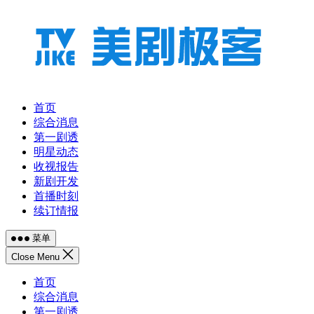
跳
至
内
容
首页
综合消息
第一剧透
明星动态
收视报告
新剧开发
首播时刻
续订情报
菜单
Close Menu
首页
综合消息
第一剧透