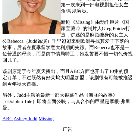
第一次来到一部电视剧担任女主
角/常规演员。
新剧《Missing》由动作巨片《国
家宝藏2》的制片人Greg Poirier打
造，讲述的是麻烦缠身的女主人
公Rebecca（Judd饰演）千里迢迢来到欧洲寻找其爱子下落的
故事，后者在夏季留学意大利期间失踪。而Rebecca也不是一
位普通的母亲，而是前中情局特工，她发誓要不惜一切代价找
回儿子。
该剧原定于今年夏天播出，而且ABC方面也开出了10集的预
定订单，不过既然有好莱坞大明星加盟，该剧很有可能被推迟
到今年秋天首播。
另外，Judd主演的最新一部大银幕作品《海豚的故事》
（Dolphin Tale）即将全面公映，与其合作的巨星是摩根·弗里
曼。
ABC
Ashley Judd
Missing
广告