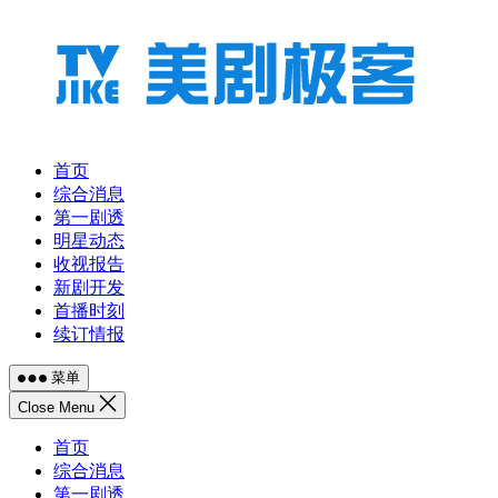
跳
至
内
容
首页
综合消息
第一剧透
明星动态
收视报告
新剧开发
首播时刻
续订情报
菜单
Close Menu
首页
综合消息
第一剧透