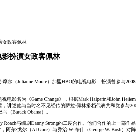
演女政客佩林
电影扮演女政客佩林
摩尔（Julianne Moore）加盟HBO的电视电影，扮演曾参与2
影名为《Game Change》，根据Mark Halperin和John 
选阵营，讲述他与当时名不见经传的萨拉·佩林搭档代表共和党参与
（Barack Obama）。
y Roach与编剧Danny Strong的二度合作。他们合作的上一
，阿尔·戈尔（Al Gore）与乔治·W·布什（George W. Bu