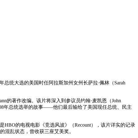
008年总统大选的美国时任阿拉斯加州女州长萨拉·佩林（Sarah
Heilemann的著作改编。该片将深入到参议员约翰·麦凯恩（John
2008年总统选举的故事——他们最后输给了美国现任总统、民主
部作品是HBO的电视电影《竞选风波》（Recount），该片详实的记录
sh）对阵的混乱状态，曾收获三座艾美奖。