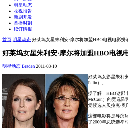
明星动态
收视报告
新剧开发
首播时刻
续订情报
首页
明星动态
好莱坞女星朱利安·摩尔将加盟HBO电视电影扮
好莱坞女星朱利安·摩尔将加盟HBO电视
明星动态
Braden
2011-03-10
好莱坞女影星朱利安·
Palin）。
据了解，HBO这部电视电
McCain）的竞
党候选人贝拉克·奥巴马
这部电影将是导演Ja
了2000年总统选举时