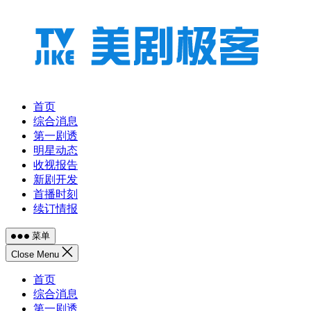
跳
至
内
容
首页
综合消息
第一剧透
明星动态
收视报告
新剧开发
首播时刻
续订情报
菜单
Close Menu
首页
综合消息
第一剧透