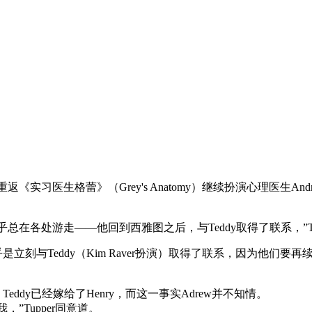
er将重返《实习医生格蕾》（Grey's Anatomy）继续扮演心理医生A
总在各处游走——他回到西雅图之后，与Teddy取得了联系，”Tu
是立刻与Teddy（Kim Raver扮演）取得了联系，因为他们
eddy已经嫁给了Henry，而这一事实Adrew并不知情。
，”Tupper同意道。