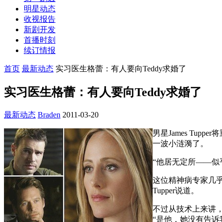
明星动态
收视报告
新剧开发
首播时刻
续订情报
首页
最新动态
实习医生格蕾：有人要向Teddy求婚了
实习医生格蕾：有人要向Teddy求婚了
最新动态
Braden
2011-03-20
男星James Tupp
一波小涟漪了。
“他居无定所——似乎
这位精神病专家几乎
Tupper说道。
不过从技术上来讲，T
“是他，她没有告诉我