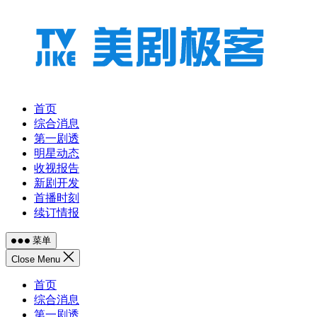
跳
至
内
容
首页
综合消息
第一剧透
明星动态
收视报告
新剧开发
首播时刻
续订情报
菜单
Close Menu
首页
综合消息
第一剧透