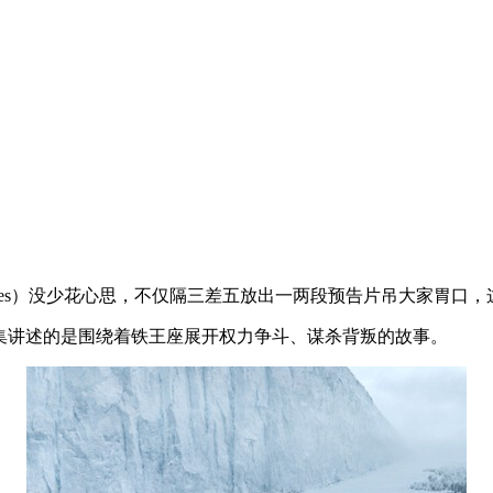
Thrones）没少花心思，不仅隔三差五放出一两段预告片吊大家
幻小说，剧集讲述的是围绕着铁王座展开权力争斗、谋杀背叛的故事。