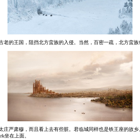
古老的王国，阻挡北方蛮族的入侵。当然，百密一疏，北方蛮族
太庄严肃穆，而且看上去有些脏。君临城同样也是铁王座的故乡
ark坐在上面。