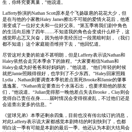
生，你终究要离巢，”他说道。
Lafferty扮演的Nathan Scott原本是个飞扬跋扈的花花大少，但
是在与他的小家教Haley James擦出不可能的爱情火花后，他逐
渐变成了一位好丈夫和一位好父亲。“第五季将我们剧中角色
的生活向后推了四年……不知道我的角色会变成什么样子，这
感觉即忐忑又兴奋，因为他毕竟经历过一段黑暗时刻，（我们
都不知道）这个家庭能否维持下去，”他回忆道。
尽管这对夫妻的前途不甚明朗，但是Lafferty表示说Nathan和
Haley依然会走完本季余下的旅程。“大家要相信Nathan和
Haley会成为好爸爸和好妈妈的，”他说道。“他们年轻的时候
就把Jamie照顾得很好，也学到了不少东西。”Haley回家照顾
Lydia，Nathan则要调查本季初差点害死Brooke和Jamie的肇事
逃逸案。“Nathan肯定要查出个水落石出，也要求助他的朋友
们，”他说道。“Julian觉得那一晚他差点失去Brooke，Clay则会
觉得自己责任在身……届时情况会变得很凌乱，不过他们还是
会追查出更多的信息。”
《篮球兄弟》本季还剩余四集，目前也没有传出续订的消息，
对此Lafferty表示说大家都感觉本剧终结的时刻快到了，也都
明白这一季有可能是本剧的最后一季。他还认为本剧大结局会