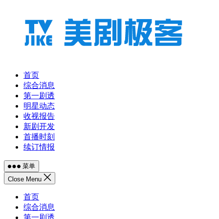
跳
至
内
容
首页
综合消息
第一剧透
明星动态
收视报告
新剧开发
首播时刻
续订情报
菜单
Close Menu
首页
综合消息
第一剧透