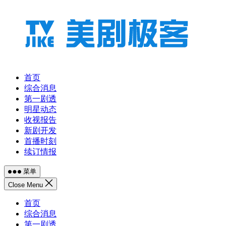
跳
至
内
容
首页
综合消息
第一剧透
明星动态
收视报告
新剧开发
首播时刻
续订情报
菜单
Close Menu
首页
综合消息
第一剧透