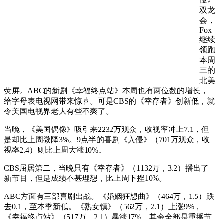
双龙
会，
Fox
继续
领跑
本周
三的
北美
荧屏。ABC的新剧《幸福终点站》本周也有两位数的增长，
给字母表电视网带来惊喜。可是CBS的《幸存者》创新低，就
令美国电视界老大有些不爽了。
当晚，《美国偶像》吸引来2232万观众，收视率冲上7.1，但
是却比上周微降3%。9点半的喜剧《入侵》（701万观众，收
视率2.4）则比上周大涨10%。
CBS屈居第二，当晚只有《幸存者》（1132万，3.2）播出了
新节目，但是成绩不甚理想，比上周下挫10%。
ABC方面有三部喜剧出战。《婚姻狂想曲》（464万，1.5）跌
去0.1，至本季新低。《熟女镇》（562万，2.1）上涨9%，
《幸福终点站》（517万，2.1）暴涨17%。其余全部是重播节