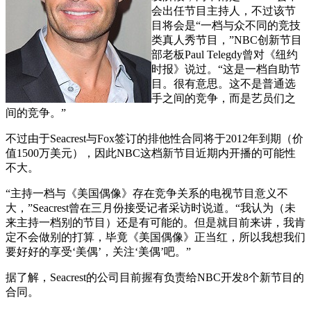
会出任节目主持人，不过该节
目将会是“一档与众不同的竞技
类真人秀节目，”NBC创新节目
部老板Paul Telegdy曾对《纽约
时报》说过。“这是一档自助节
目。很有意思。这不是普通选
手之间的竞争，而是艺员们之
间的竞争。”
不过由于Seacrest与Fox签订的排他性合同将于2012年到期（价
值1500万美元），因此NBC这档新节目近期内开播的可能性
不大。
“主持一档与《美国偶像》存在竞争关系的电视节目意义不
大，”Seacrest曾在三月份接受记者采访时说道。“我认为（未
来主持一档别的节目）还是有可能的。但是就目前来讲，我肯
定不会做别的打算，毕竟《美国偶像》正当红，所以我想我们
要好好的享受‘美偶’，关注‘美偶’吧。”
据了解，Seacrest的公司目前握有负责给NBC开发8个新节目的
合同。