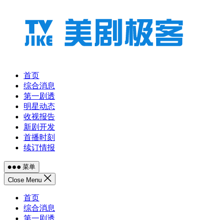
跳
至
内
容
首页
综合消息
第一剧透
明星动态
收视报告
新剧开发
首播时刻
续订情报
菜单
Close Menu
首页
综合消息
第一剧透