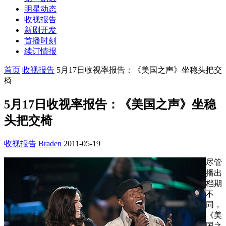
明星动态
收视报告
新剧开发
首播时刻
续订情报
首页
收视报告
5月17日收视率报告：《美国之声》坐稳头把交
椅
5月17日收视率报告：《美国之声》坐稳
头把交椅
收视报告
Braden
2011-05-19
尽管
播出
档期
不
同，
《美
国之