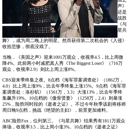
声》
还是
战胜
《与
星共
舞》，成为周二晚上的明星。然而获得第二次机会的《入侵》
收拾悲惨，彻底没戏了。
当晚，《美国之声》迎来1001万观众，收视率4.5，比上周微
降4%。此前两小时减肥真人秀《The Biggest Loser》（716万
观众，收视率2.9）则比上周上涨8%。
CBS迎来季终集之夜。8点档《海军罪案调查处》（1862万，
4.0）比上周上涨9%，比去年季终集上涨15%。9点档《海军罪
案调查处：洛杉矶》（1561万，3.3）大涨13%，比去年季终
集飙升19%。10点档的《傲骨贤妻》（1258万，2.4）则暴涨
25%，险胜同时段的《逝者之证》。不过今年秋季该剧将移师
周日晚9点档，挑战《绝望的主妇》，前景更加难料。
ABC险胜Fox，位列第三。《与星共舞》结果秀有1811万观众
捧场，收视率3.5，比上周小涨3%。10点档的《逝者之证》