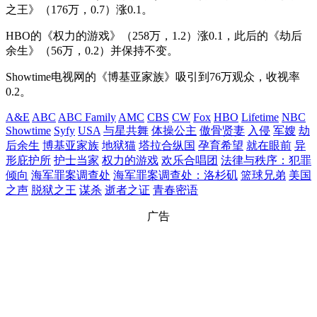
之王》（176万，0.7）涨0.1。
HBO的《权力的游戏》（258万，1.2）涨0.1，此后的《劫后
余生》（56万，0.2）并保持不变。
Showtime电视网的《博基亚家族》吸引到76万观众，收视率
0.2。
A&E
ABC
ABC Family
AMC
CBS
CW
Fox
HBO
Lifetime
NBC
Showtime
Syfy
USA
与星共舞
体操公主
傲骨贤妻
入侵
军嫂
劫
后余生
博基亚家族
地狱猫
塔拉合纵国
孕育希望
就在眼前
异
形庇护所
护士当家
权力的游戏
欢乐合唱团
法律与秩序：犯罪
倾向
海军罪案调查处
海军罪案调查处：洛杉矶
篮球兄弟
美国
之声
脱狱之王
谋杀
逝者之证
青春密语
广告