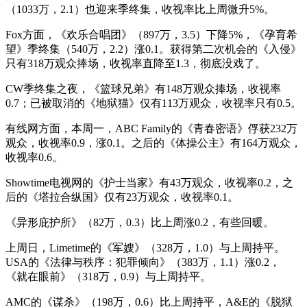
（1033万，2.1）也迎来季终集，收视率比上周微升5%。
Fox方面，《欢乐合唱团》（897万，3.5）下降5%，《孕育希
望》季终集（540万，2.2）涨0.1。获得第二次机会的《入侵》
只有318万观众捧场，收视率直降至1.3，彻底没戏了。
CW季终集之夜，《篮球兄弟》有148万观众捧场，收视率
0.7；已被取消的《地狱猫》仅有113万观众，收视率只有0.5。
有线网方面，本周一，ABC Family的《青春密语》俘获232万
观众，收视率0.9，涨0.1。之后的《体操公主》有164万观众，
收视率0.6。
Showtime电视网的《护士当家》有43万观众，收视率0.2，之
后的《塔拉合纵国》仅有23万观众，收视率0.1。
《异形庇护所》（82万，0.3）比上周涨0.2，有些回暖。
上周日，Limetime的《军嫂》（328万，1.0）与上周持平。
USA的《法律与秩序：犯罪倾向》（383万，1.1）涨0.2，
《就在眼前》（318万，0.9）与上周持平。
AMC的《谋杀》（198万，0.6）比上周持平，A&E的《脱狱