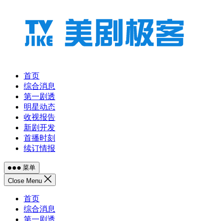
跳
至
内
容
首页
综合消息
第一剧透
明星动态
收视报告
新剧开发
首播时刻
续订情报
菜单
Close Menu
首页
综合消息
第一剧透