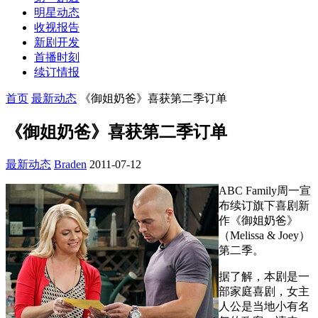
明星动态
收视报告
新剧开发
首播时刻
续订情报
首页
最新动态
《御姐奶爸》喜获第二季订单
《御姐奶爸》喜获第二季订单
最新动态
Braden
2011-07-12
ABC Family周一宣
布续订旗下喜剧新
作《御姐奶爸》
（Melissa & Joey）
第二季。
据了解，本剧是一
部家庭喜剧，女主
人公是当地小有名