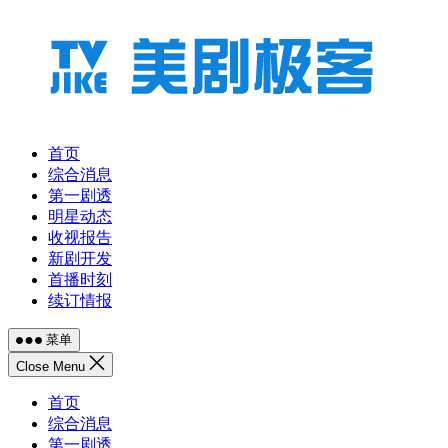
跳
至
内
容
首页
综合消息
第一剧透
明星动态
收视报告
新剧开发
首播时刻
续订情报
菜单
Close Menu
首页
综合消息
第一剧透