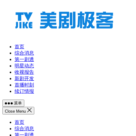
跳
至
内
容
首页
综合消息
第一剧透
明星动态
收视报告
新剧开发
首播时刻
续订情报
菜单
Close Menu
首页
综合消息
第一剧透