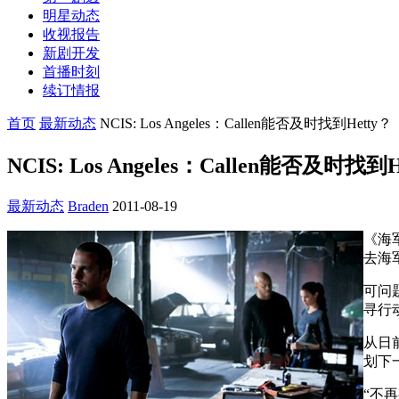
明星动态
收视报告
新剧开发
首播时刻
续订情报
首页
最新动态
NCIS: Los Angeles：Callen能否及时找到Hetty？
NCIS: Los Angeles：Callen能否及时找到H
最新动态
Braden
2011-08-19
《海军
去海
可问题
寻行
从日
划下
“不再