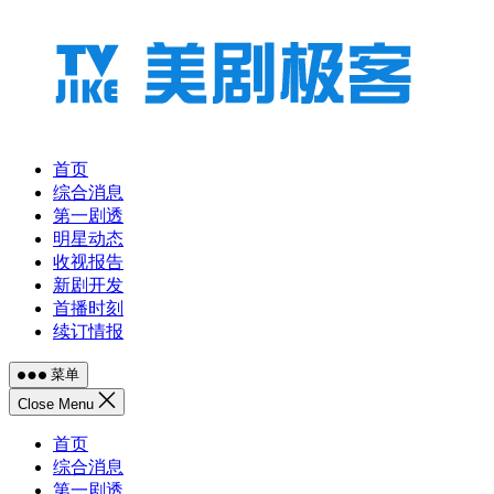
跳
至
内
容
首页
综合消息
第一剧透
明星动态
收视报告
新剧开发
首播时刻
续订情报
菜单
Close Menu
首页
综合消息
第一剧透