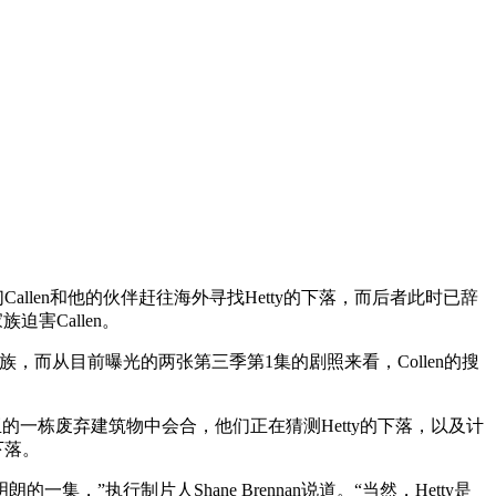
我们Callen和他的伙伴赶往海外寻找Hetty的下落，而后者此时已辞
害Callen。
cu家族，而从目前曝光的两张第三季第1集的剧照来看，Collen的搜
马尼亚的一栋废弃建筑物中会合，他们正在猜测Hetty的下落，以及计
下落。
集，”执行制片人Shane Brennan说道。“当然，Hetty是