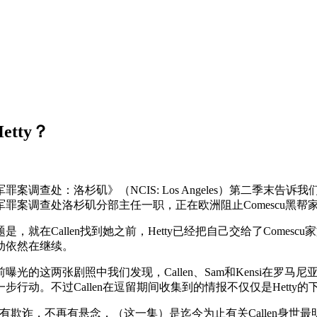
etty？
罪案调查处：洛杉矶》（NCIS: Los Angeles）第二季末告诉
军罪案调查处洛杉矶分部主任一职，正在欧洲阻止Comescu黑帮家族迫
是，就在Callen找到她之前，Hetty已经把自己交给了Comes
动依然在继续。
前曝光的这两张剧照中我们发现，Callen、Sam和Kensi在罗
一步行动。不过Callen在逗留期间收集到的情报不仅仅是Hetty的
有欺诈，不再有悬念，（这一集）是迄今为止有关Callen身世最明朗的一