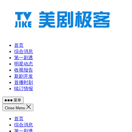
跳
至
内
容
首页
综合消息
第一剧透
明星动态
收视报告
新剧开发
首播时刻
续订情报
菜单
Close Menu
首页
综合消息
第一剧透