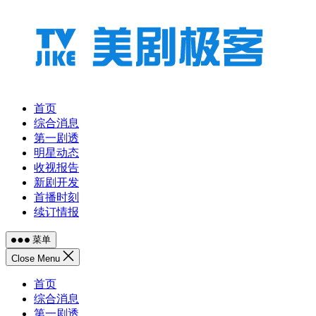
跳
至
内
容
首页
综合消息
第一剧透
明星动态
收视报告
新剧开发
首播时刻
续订情报
菜单
Close Menu
首页
综合消息
第一剧透