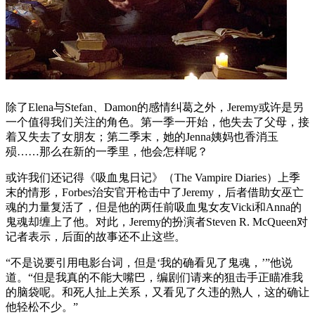
除了Elena与Stefan、Damon的感情纠葛之外，Jeremy或许是另
一个值得我们关注的角色。第一季一开始，他失去了父母，接
着又失去了女朋友；第二季末，她的Jenna姨妈也香消玉
殒……那么在新的一季里，他会怎样呢？
或许我们还记得《吸血鬼日记》（The Vampire Diaries）上季
末的情形，Forbes治安官开枪击中了Jeremy，后者借助女巫亡
魂的力量复活了，但是他的两任前吸血鬼女友Vicki和Anna的
鬼魂却缠上了他。对此，Jeremy的扮演者Steven R. McQueen对
记者表示，后面的故事还不止这些。
“不是说要引用电影台词，但是‘我的确看见了鬼魂，’”他说
道。“但是我真的不能大嘴巴，编剧们请来的狙击手正瞄准我
的脑袋呢。和死人扯上关系，又看见了久违的熟人，这的确让
他轻松不少。”