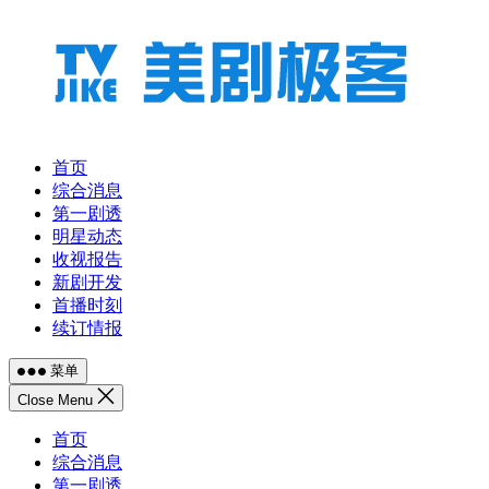
跳
至
内
容
首页
综合消息
第一剧透
明星动态
收视报告
新剧开发
首播时刻
续订情报
菜单
Close Menu
首页
综合消息
第一剧透