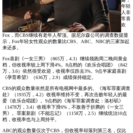
年轻
人非
常喜
欢
Fox，而CBS继续有老年人帮顶。据尼尔森公司的调查数据显
示，Fox年轻女性观众的数量比CBS、ABC、NBC的三家加起
来还多。
Fox喜剧《一女三男》（865万，4.3）继续领跑周二晚间黄金
档，但收视率较上周下滑4%。8点档的《欢乐合唱团》（842
万，3.6）依然很受欢迎，收视率仅跌去3%。9点半家庭喜剧
《孕育希望》（636万，2.9）成绩保持稳定。
CBS的观众数量依然是所有电视网中最多的。《海军罪案调查
处》（1935万，4.2）收视率维持不变，再次击败年轻人的最
爱《欢乐合唱团》。9点档的《海军罪案调查处：洛杉矶》
（1478万，3.4）收视率下滑6%，不敌善于折腾的《一女三
男》。罪案新剧《不能忘记》（1158万，2.5）继续统治10点
档，收视率也与上周持平。
ABC的观众数量仅次于CBS，但收视率却落到第三名，仅比