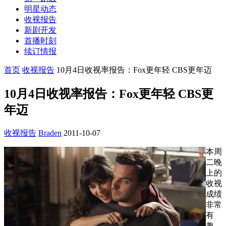
明星动态
收视报告
新剧开发
首播时刻
续订情报
首页
收视报告
10月4日收视率报告：Fox更年轻 CBS更年迈
10月4日收视率报告：Fox更年轻 CBS更
年迈
收视报告
Braden
2011-10-07
本周
二晚
上的
收视
成绩
非常
有
趣，