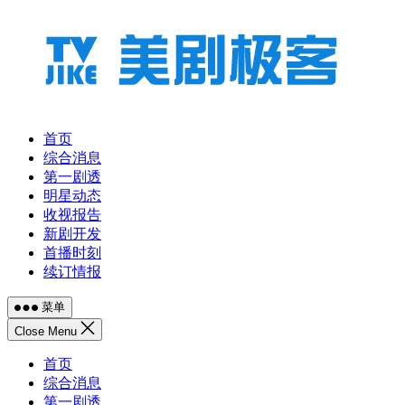
跳
至
内
容
首页
综合消息
第一剧透
明星动态
收视报告
新剧开发
首播时刻
续订情报
菜单
Close Menu
首页
综合消息
第一剧透