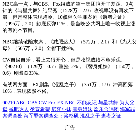
NBC高一点，与CBS、Fox组成的第一集团拉开了差距。9点
钟的《与星共舞》结果秀（1528万，2.9）收视率没有再次下
滑，但是整体表现趋冷。10点档医学罪案剧《逝者之证》
（995万，2.0）触底反弹11%，是当晚公共网上唯一收视上涨
的有剧本节目。
NBC继续敬陪末席，《减肥达人》（572万，2.1）和《为人父
母》（505万，2.0）全都下挫9%。
CW自娱自乐，看上去很开心，但是收视成绩不容乐观。
《90210》（129万，0.7）重挫12%，《替身姐妹》（150万，
0.6）则暴跌33%。
有线网方面，FX剧集《混乱之子》（351万，1.9）冲高回落
10%，表现依然不俗。
90210
ABC
CBS
CW
Fox
FX
NBC
不能忘记
与星共舞
为人父
母
减肥达人
孕育希望
房客小妹
替身姐妹
欢乐合唱团
海军罪
案调查处
海军罪案调查处：洛杉矶
混乱之子
逝者之证
广告