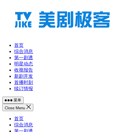
跳
至
内
容
首页
综合消息
第一剧透
明星动态
收视报告
新剧开发
首播时刻
续订情报
菜单
Close Menu
首页
综合消息
第一剧透