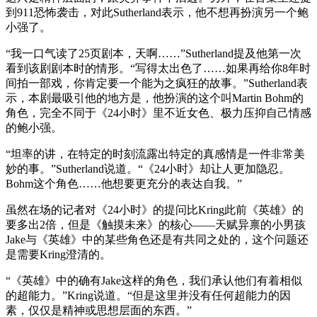
到911恐怖袭击，对此Sutherland表示，他不想再扮演另一个鲍
小强了。
“我一口气读了25页剧本，天啊……”Sutherland提及他第一次
看到该剧剧本时的情形。“写得太出色了……如果再给你8年时
间拍一部戏，你肯定要一个能为之疯狂的故事。”Sutherland表
示，本剧最吸引他的地方是，他扮演的这个叫Martin Bohm的
角色，完全不同于《24小时》里不近女色、极力压抑自己情感
的鲍小强。
“坦率的讲，在特定的时刻流露出特定的真感情是一件非常美
妙的事。”Sutherland说道。“《24小时》却让人更加隐忍。
Bohm这个角色……他想要更充分的表达自我。”
虽然在场的记者对《24小时》的提问比Kring此前《英雄》的
要多出2倍，但是《触摸未来》的核心——天赋异禀的小男孩
Jake与《英雄》中的某些角色还是有共同之处的，这个问题还
是需要Kring澄清的。
“《英雄》中的确有Jake这样的角色，我们承认他们有着相似
的超能力。”Kring说道。“但是这里并没有任何超能力的因
素，仅仅是精神或思想层面的东西。”