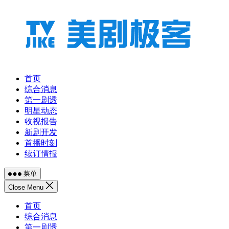
跳
至
内
容
首页
综合消息
第一剧透
明星动态
收视报告
新剧开发
首播时刻
续订情报
菜单
Close Menu
首页
综合消息
第一剧透