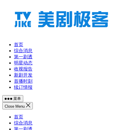
跳
至
内
容
首页
综合消息
第一剧透
明星动态
收视报告
新剧开发
首播时刻
续订情报
菜单
Close Menu
首页
综合消息
第一剧透