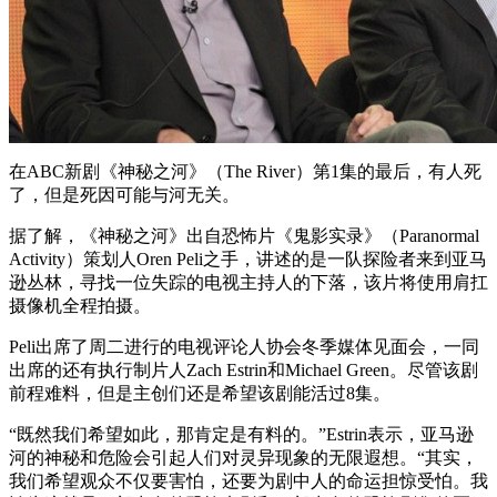
在ABC新剧《神秘之河》（The River）第1集的最后，有人死
了，但是死因可能与河无关。
据了解，《神秘之河》出自恐怖片《鬼影实录》（Paranormal
Activity）策划人Oren Peli之手，讲述的是一队探险者来到亚马
逊丛林，寻找一位失踪的电视主持人的下落，该片将使用肩扛
摄像机全程拍摄。
Peli出席了周二进行的电视评论人协会冬季媒体见面会，一同
出席的还有执行制片人Zach Estrin和Michael Green。尽管该剧
前程难料，但是主创们还是希望该剧能活过8集。
“既然我们希望如此，那肯定是有料的。”Estrin表示，亚马逊
河的神秘和危险会引起人们对灵异现象的无限遐想。“其实，
我们希望观众不仅要害怕，还要为剧中人的命运担惊受怕。我