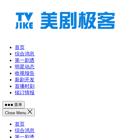
跳
至
内
容
首页
综合消息
第一剧透
明星动态
收视报告
新剧开发
首播时刻
续订情报
菜单
Close Menu
首页
综合消息
第一剧透