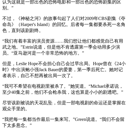
认为这就是一部出色的恐怖电影和一部出色的恐怖剧集的区
别。”
不过，《神秘之河》的故事勾起了人们对2009年CBS剧集《夺
命岛》（Harper's Island）的回忆。后者每一集都要杀死一名角
色，直到该剧剧终。
“我们有着丰富的演员资源……我们想让他们都感觉自己有用
武之地。”Estrin说道，但是他不肯透露第一季会动用多少演
员。“亚马逊河是一个非常恐怖的地方。”
但是，Leslie Hope不会担心自己会过早出局。Hope曾在《24小
时》中出演鲍小强Jack Bauer的爱妻，第一季后死亡。她对记
者表示，自己不想再被出局一次了。
“我可不希望在电视剧里被杀了。”她笑道。“Michael承诺说，
至少40集之前，他们不会枪杀我，这也算是小小的剧透吧。”
尽管该剧被说的天花乱坠，但是一部电视剧的命运还是掌握在
观众手里的。
“我把每一集都当作最后一集来写。”Green说道。“我们不会留
下太多悬念。”