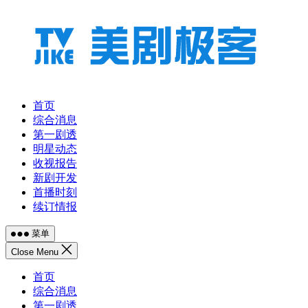
跳
至
内
容
首页
综合消息
第一剧透
明星动态
收视报告
新剧开发
首播时刻
续订情报
菜单
Close Menu
首页
综合消息
第一剧透