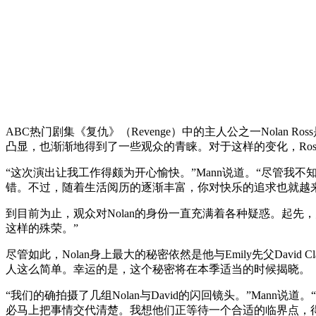
ABC热门剧集《复仇》（Revenge）中的主人公之一Nolan
凸显，也渐渐地得到了一些观众的青睐。对于这样的变化，Ross的扮
“这次演出让我工作得颇为开心愉快。”Mann说道。“尽管
错。不过，随着生活阅历的逐渐丰富，你对快乐的追求也就越
到目前为止，观众对Nolan的身份一直充满着各种疑惑。起先，大家
这样的殊荣。”
尽管如此，Nolan身上最大的秘密依然是他与Emily先父David
人这么简单。幸运的是，这个秘密将在本季适当的时候揭晓。
“我们的确拍摄了几组Nolan与David的闪回镜头。”Ma
必马上把事情交代清楚。我想他们正等待一个合适的临界点，