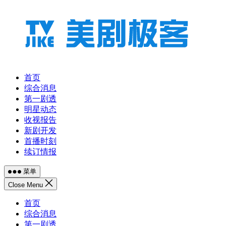
跳
至
内
容
首页
综合消息
第一剧透
明星动态
收视报告
新剧开发
首播时刻
续订情报
菜单
Close Menu
首页
综合消息
第一剧透