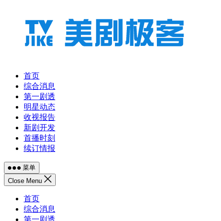
跳
至
内
容
首页
综合消息
第一剧透
明星动态
收视报告
新剧开发
首播时刻
续订情报
菜单
Close Menu
首页
综合消息
第一剧透