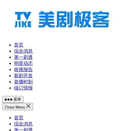
跳
至
内
容
首页
综合消息
第一剧透
明星动态
收视报告
新剧开发
首播时刻
续订情报
菜单
Close Menu
首页
综合消息
第一剧透