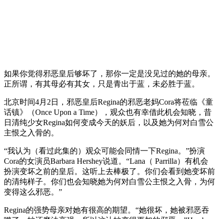
如果你觉得邪恶皇后够坏了，那你一定是没见过的她的母亲。
正所谓，有其母必有其女，只是青出于蓝，未必胜于蓝。
北京时间4月2日，邪恶皇后Regina的邪恶老妈Cora将莅临《童
话镇》（Once Upon a Time），观众也有幸借此机会知晓，昔
日清纯少女Regina如何变成今天的妖后，以及她为何对白雪公
主恨之入骨的。
“我认为（看过此集的）观众可能会同情一下Regina。”扮演
Cora的女演员Barbara Hershey说道。“Lana（ Parrilla）有机会
扮演变坏之前的皇后。这听上去棒极了。你们会看到她变坏前
的清纯样子。你们也会知晓她为何对白雪公主恨之入骨，为何
变得这么邪恶。”
Regina的强势母亲对她有很高的期望。“她很坏，她被邪恶吞