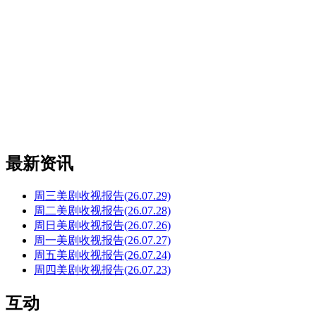
最新资讯
周三美剧收视报告(26.07.29)
周二美剧收视报告(26.07.28)
周日美剧收视报告(26.07.26)
周一美剧收视报告(26.07.27)
周五美剧收视报告(26.07.24)
周四美剧收视报告(26.07.23)
互动