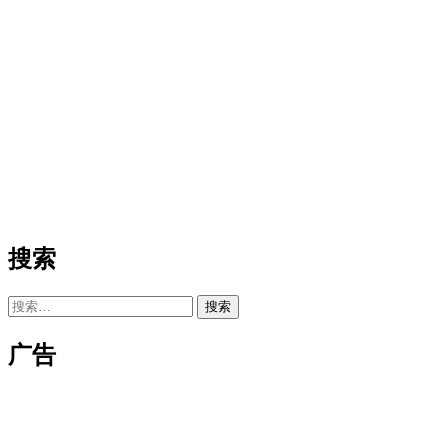
搜索
搜
索：
广告