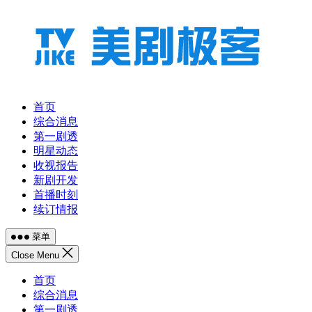
跳
至
内
容
首页
综合消息
第一剧透
明星动态
收视报告
新剧开发
首播时刻
续订情报
菜单
Close Menu
首页
综合消息
第一剧透