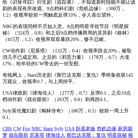
给《识骨寻踪》衍生剧《追踪者》，不知道新时段能不能让该
剧的表现有所改观。9点档科幻剧《危机边缘》（308万，
1.2）收视率较前一周触底反弹33%，令人喜出望外。
NBC的表现同样不尽如人意。8点档明星寻祖节目《明星探
秘》（524万，0.8）和之后9点档停播两周的灵异剧《格林》
（415万，1.2）收视率双双暴跌20%，惨不忍睹。
CW动作剧《尼基塔》（132万，0.4）收视率跌去20%，被取
消几乎已成定局。之后的《邪恶力量》（178万，0.7）大涨
17%，给年轻的CW带去的一丝安慰。
有线网上，Starz历史剧《斯巴达克斯：复仇》季终集收获145
万观众，收视率0.7，与上周持平。
USA律政剧《律海佳人》（277万，0.7）反弹0.1，之后10点
档动作剧《就在眼前》（263万，0.6）则再跌0.1。
Syfy英伦魔幻剧《梅林传奇》（180万，0.5）较前一周上升
0.1。
CBS
CW
Fox
NBC
Starz
Syfy
USA
卧底老板
危机边缘
厨房噩
梦
就在眼前
尼基塔
律海佳人
斯巴达克斯：复仇
明星探秘
格