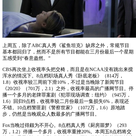
上周五，除了ABC真人秀《鲨鱼坦克》缺席之外，常规节目
基本都回归了，然而不是所有节目都能在三月份最后一个星期
五感受到“春意盎然。”
CBS再次坐上收视率头把交椅，而且是在NCAA没有跳出来搅
浑水的情况下。8点档职场真人秀《卧底老板》（814万，
1.8）收视率较三周前下滑10%，不过是当晚除了新闻节目
《20/20》（701万，2.1）之外，收视率最高的广播网节目。停
播一个多月的老牌罪案剧《犯罪现场调查：纽约》（945万，
1.6）回归9点档，收视率较二月份最后一集损失6%，表现还
不错。10点档警匪剧《警察世家》（1072万，1.6）原地踏
步，仍然是当晚观众人数最多的广播网节目。
Fox当晚过得颇为不开心。8点档真人秀《厨房噩梦》（293
万，1.2）停播一个多月，收视率重挫20%。本周五8点档将交