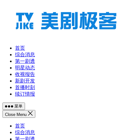
跳
至
内
容
首页
综合消息
第一剧透
明星动态
收视报告
新剧开发
首播时刻
续订情报
菜单
Close Menu
首页
综合消息
第一剧透