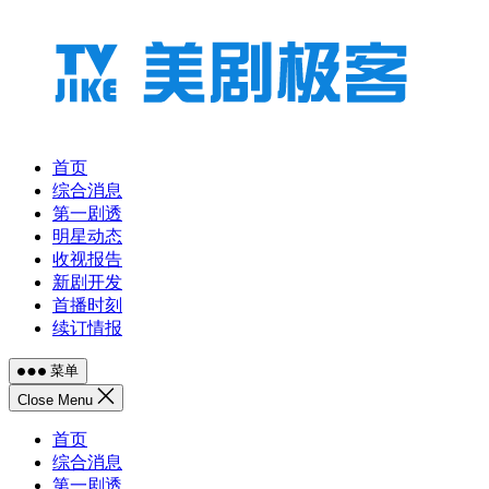
跳
至
内
容
首页
综合消息
第一剧透
明星动态
收视报告
新剧开发
首播时刻
续订情报
菜单
Close Menu
首页
综合消息
第一剧透