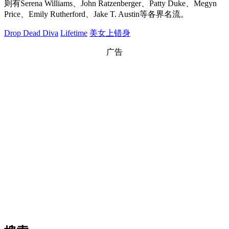
则有Serena Williams、John Ratzenberger、Patty Duke、Megyn
Price、Emily Rutherford、Jake T. Austin等各界名流。
Drop Dead Diva
Lifetime
美女上错身
广告