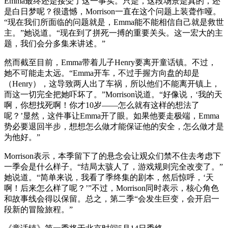
Emma最终还是接受了这一事实。只是，这段场景是真的，还
是白日梦呢？很遗憾，Morrison一直在这个问题上装聋作哑。
“现在我们所面临的问题就是，Emma能不能相信自己就是救世
主。”她说道。“现在到了拼死一搏的重要关头。这一宏大的主
题，我们会分多集来讲述。”
然而截至目前，Emma带着儿子Henry要离开童话镇。不过，
她不可能走太远。“Emma开车，不过手握方向盘的却是
（Henry），这导致两人出了车祸，所以他们不能离开镇上，
而这一切完全把她吓坏了。”Morrison说道。“好像说，‘我的天
啊，你想找死啊！你才10岁——怎么就有这样的想法了
呢？’显然，这件事让Emma开了眼。如果他要走极端，Emma
势必要退回半步，想想怎么做才能保证他的安全，怎么做才是
为他好。”
Morrison表示，本季留下了的悬念会让观众们禁不住去考虑下
一季会是什么样子。“结局太骇人了，游戏规则完全改变了。”
她说道。“简单来说，我看了季终集的剧本，然后惊呼，‘天
啊！后来怎么样了呢？’”不过，Morrison同时表示，核心角色
和故事线会得以保留。总之，第二季“会发生巨变，会开启一
段新的冒险旅程。”