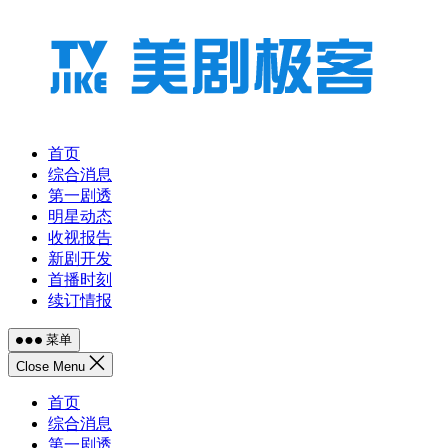
跳
至
内
容
首页
综合消息
第一剧透
明星动态
收视报告
新剧开发
首播时刻
续订情报
菜单
Close Menu
首页
综合消息
第一剧透