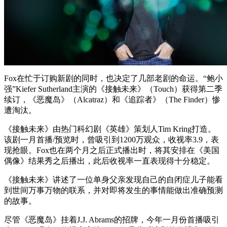
Fox在忙于订购新剧的同时，也决定了几部老剧的命运。“鲍小
强”Kiefer Sutherland主演的《接触未来》（Touch）获得第二季
续订，《恶魔岛》（Alcatraz）和《追踪者》（The Finder）惨
遭淘汰。
《接触未来》由热门科幻剧《英雄》策划人Tim Kring打造。
该剧一月首播/预览时，曾吸引到1200万观众，收视率3.9，表
现抢眼。Fox也在两个月之后正式播出时，将其安排在《美国
偶像》结果秀之后播出，此后收视率一直表现得十分稳定。
《接触未来》讲述了一位单身父亲发现自己的自闭症儿子能看
到世间万事万物的联系，并对即将发生的事情能做出准确预测
的故事。
尽管《恶魔岛》挂着J.J. Abrams的招牌，今年一月份首播吸引