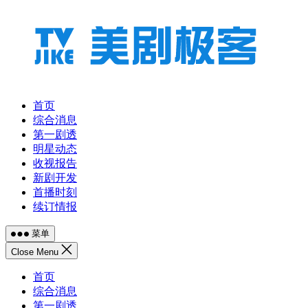
跳
至
内
容
首页
综合消息
第一剧透
明星动态
收视报告
新剧开发
首播时刻
续订情报
菜单
Close Menu
首页
综合消息
第一剧透