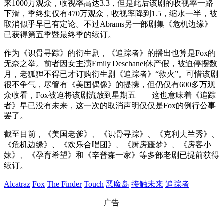
来1000万观众，收视率高达3.3，但是此后该剧的收视率一路
下滑，季终集仅有470万观众，收视率降到1.5，缩水一半，被
取消似乎早已有定论。不过Abrams另一部剧集《危机边缘》
已获得第五季暨最终季的续订。
作为《识骨寻踪》的衍生剧，《追踪者》的播出也算是Fox的
无奈之举。前者因女主演Emily Deschanel休产假，被迫停摆数
月，老狐狸不得已才订购衍生剧《追踪者》“救火”。可惜该剧
很不争气，尽管有《美国偶像》的提携，但仍仅有600多万观
众收看，Fox被迫将该剧流放到星期五——这也意味着《追踪
者》早已没有未来，这一次的取消声明仅仅是Fox的例行公事
罢了。
截至目前，《美国老爹》、《识骨寻踪》、《克利夫兰秀》、
《危机边缘》、《欢乐合唱团》、《厨房噩梦》、《房客小
妹》、《孕育希望》和《辛普森一家》等多部老剧已提前获得
续订。
Alcatraz
Fox
The Finder
Touch
恶魔岛
接触未来
追踪者
广告