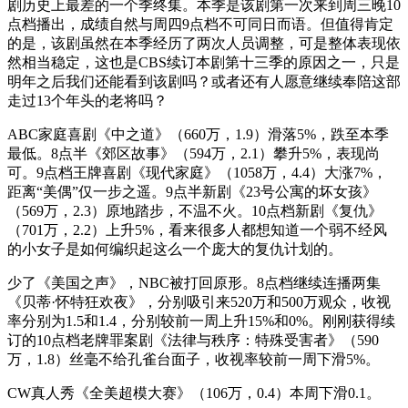
剧历史上最差的一个季终集。本季是该剧第一次来到周三晚10
点档播出，成绩自然与周四9点档不可同日而语。但值得肯定
的是，该剧虽然在本季经历了两次人员调整，可是整体表现依
然相当稳定，这也是CBS续订本剧第十三季的原因之一，只是
明年之后我们还能看到该剧吗？或者还有人愿意继续奉陪这部
走过13个年头的老将吗？
ABC家庭喜剧《中之道》（660万，1.9）滑落5%，跌至本季
最低。8点半《郊区故事》（594万，2.1）攀升5%，表现尚
可。9点档王牌喜剧《现代家庭》（1058万，4.4）大涨7%，
距离“美偶”仅一步之遥。9点半新剧《23号公寓的坏女孩》
（569万，2.3）原地踏步，不温不火。10点档新剧《复仇》
（701万，2.2）上升5%，看来很多人都想知道一个弱不经风
的小女子是如何编织起这么一个庞大的复仇计划的。
少了《美国之声》，NBC被打回原形。8点档继续连播两集
《贝蒂·怀特狂欢夜》，分别吸引来520万和500万观众，收视
率分别为1.5和1.4，分别较前一周上升15%和0%。刚刚获得续
订的10点档老牌罪案剧《法律与秩序：特殊受害者》（590
万，1.8）丝毫不给孔雀台面子，收视率较前一周下滑5%。
CW真人秀《全美超模大赛》（106万，0.4）本周下滑0.1。