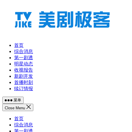
跳
至
内
容
首页
综合消息
第一剧透
明星动态
收视报告
新剧开发
首播时刻
续订情报
菜单
Close Menu
首页
综合消息
第一剧透