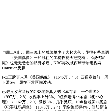
与周二相比，周三晚上的成绩单少了大起大落，显得有些单调
——《美国偶像》一如既往的坐稳收视头把交椅，《现代家
庭》也毫无悬念的贴身紧逼，NBC再次被西班牙语电视网
Univision反超……
Fox王牌真人秀《美国偶像》（1646万，4.5）四强赛较前一周
下滑5%，属在正常区间波动。
已进入收官阶段的CBS老牌真人秀《幸存者：一个世界》
（997万，2.8）收视率上升8%。9点档老牌罪案剧《犯罪心
理》（1162万，2.9）微跌3%，几乎见底。10点档老牌罪案剧
《犯罪现场调查》（1073万，2.4）季终集反弹4%，但却是该