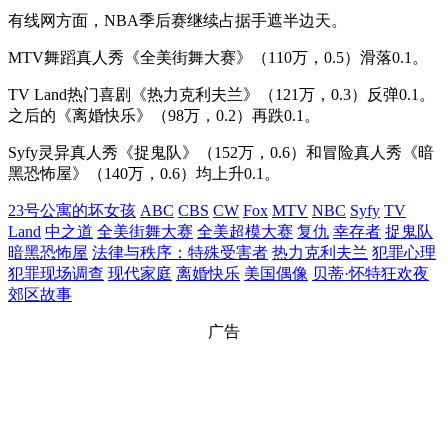
有线网方面，NBA季后赛继续占据手遮半边天。
MTV舞蹈真人秀《全美街舞大赛》（110万，0.5）滑落0.1。
TV Land热门喜剧《热力克利夫兰》（121万，0.3）反弹0.1。
之后的《离婚快乐》（98万，0.2）再跌0.1。
Syfy灵异真人秀《捉鬼队》（152万，0.6）和冒险真人秀《暗
黑恐怖屋》（140万，0.6）均上升0.1。
23号公寓的坏女孩
ABC
CBS
CW
Fox
MTV
NBC
Syfy
TV
Land
中之道
全美街舞大赛
全美超模大赛
复仇
幸存者
捉鬼队
暗黑恐怖屋
法律与秩序：特殊受害者
热力克利夫兰
犯罪心理
犯罪现场调查
现代家庭
离婚快乐
美国偶像
贝蒂·怀特狂欢夜
郊区故事
广告