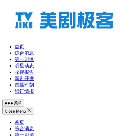
跳
至
内
容
首页
综合消息
第一剧透
明星动态
收视报告
新剧开发
首播时刻
续订情报
菜单
Close Menu
首页
综合消息
第一剧透