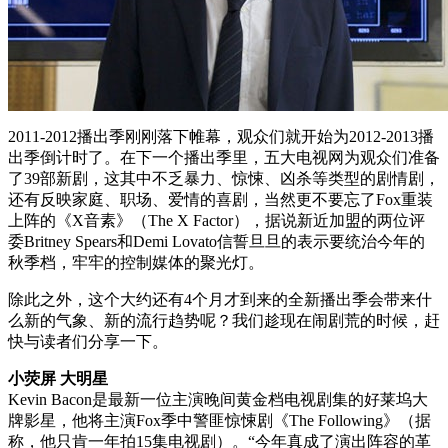
2011-2012播出季刚刚落下帷幕，观众们就开始为2012-2013播
出季倒计时了。在下一个播出季里，五大电视网为观众们准备
了39部新剧，这其中不乏暴力、惊悚、凶杀等类型的剧情剧，
还有反映家庭、职场、爱情的喜剧，当然更不要忘了Fox重装
上阵的《X音素》（The X Factor），据说新近加盟的两位评
委Britney Spears和Demi Lovato信誓旦旦的表示要统治今年的
秋季档，牢牢的控制媒体的聚光灯。
除此之外，这个大约还有4个月才到来的全新播出季会带来什
么新的气象、新的流行趋势呢？我们趁现在闹剧荒的时候，赶
快与读者们分享一下。
小荧屏 大明星
Kevin Bacon是最新一位主演晚间黄金档电视剧集的好莱坞大
牌影星，他将主演Fox季中警匪惊悚剧《The Following》（据
称，他只肯一年拍15集电视剧）。“今年真成了演出阵容的革