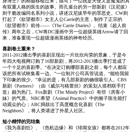
身博士》的精髓移植过来，描写了一位既是天使又是魔鬼的具
有双重人格的医生的故事。而孔雀台的另一部新剧《汉尼拔》
则干脆改编同名系列小说，讲述汉尼拔早年的罪恶史。CW则
打起了《欲望都市》女主人公Carrie的主意，制作了正宗的
《欲望都市》前传——《The Carrie Diaries》。结束《超人前
传》两年之后，CW将DC漫画中另一位超级英雄Arrow请了回
来，准备重现一位超级漫画英雄的神奇经历。
喜剧卷土重来？
2011-2012播出季的喜剧呈现出一片欣欣向荣的景象，于是今
年四大电视网订购了16部新剧，将2012-2013播出季打造成了
一个十足的喜剧季。“在决定订购哪部喜剧之前，每个人都应
该把所有试映集看一边。”一位制片公司高管说道。“能给我留
下印象的很少。”幸运的是，有几部新剧的确很吸引人。CBS
新剧《Partners》（由《威尔与格蕾丝》的策划人搭档联手打
造）颇为热门。Fox新剧《The Mindy Project》有些《房客小
妹》的气质。NBC希望《Animal Practice》中的猴子医生能打
动观众的心；ABC捣鼓出了高度概念化喜剧《The
Neighbors》，将人类请进了外星人社区。
短小精悍的完结集
《我为喜剧狂》、《危机边缘》和《绯闻女孩》都将在2012年