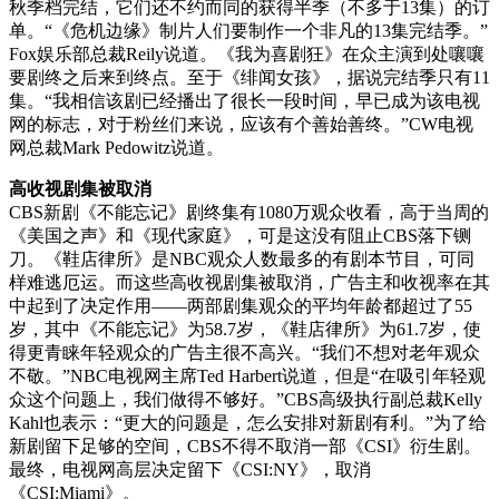
秋季档完结，它们还不约而同的获得半季（不多于13集）的订
单。“《危机边缘》制片人们要制作一个非凡的13集完结季。”
Fox娱乐部总裁Reily说道。《我为喜剧狂》在众主演到处嚷嚷
要剧终之后来到终点。至于《绯闻女孩》，据说完结季只有11
集。“我相信该剧已经播出了很长一段时间，早已成为该电视
网的标志，对于粉丝们来说，应该有个善始善终。”CW电视
网总裁Mark Pedowitz说道。
高收视剧集被取消
CBS新剧《不能忘记》剧终集有1080万观众收看，高于当周的
《美国之声》和《现代家庭》，可是这没有阻止CBS落下铡
刀。《鞋店律所》是NBC观众人数最多的有剧本节目，可同
样难逃厄运。而这些高收视剧集被取消，广告主和收视率在其
中起到了决定作用——两部剧集观众的平均年龄都超过了55
岁，其中《不能忘记》为58.7岁，《鞋店律所》为61.7岁，使
得更青睐年轻观众的广告主很不高兴。“我们不想对老年观众
不敬。”NBC电视网主席Ted Harbert说道，但是“在吸引年轻观
众这个问题上，我们做得不够好。”CBS高级执行副总裁Kelly
Kahl也表示：“更大的问题是，怎么安排对新剧有利。”为了给
新剧留下足够的空间，CBS不得不取消一部《CSI》衍生剧。
最终，电视网高层决定留下《CSI:NY》，取消
《CSI:Miami》。