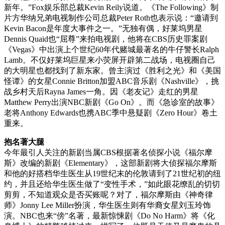
新年。”Fox娱乐部总裁Kevin Reily说道。《The Following》制
片方华纳兄弟电视制作公司总裁Peter Roth也表示说：“邀请到
Kevin Bacon是年度大事件之一。”无独有偶，好莱坞男星
Dennis Quaid也“屈尊”来拍电视剧，他将在CBS历史罪案剧
《Vegas》中出演上个世纪60年代赌城最著名的牛仔警长Ralph
Lamb。不仅好莱坞巨星来小荧屏开辟第二战场，电视圈自己
的大明星也都找到了新东家。曾主演过《胜利之光》和《美国
怪谭》的女星Connie Britton加盟ABC音乐剧《Nashville》，挑
战乡村天后Rayna James一角。因《老友记》走红的男星
Matthew Perry出演NBC新剧《Go On》。而《急诊室的故事》
老将Anthony Edwards也携ABC季中悬疑剧《Zero Hour》卷土
重来。
抱名著大腿
今年最引人关注的新剧当属CBS根据著名侦探小说《福尔摩
斯》改编的新剧《Elementary》，这部新剧将大侦探福尔摩斯
和他的好搭档华生医生从19世纪末的伦敦请到了21世纪初的纽
约，并且还给华生医生做了“变性手术，”如此眼花缭乱的切切
剪剪，不知道观众是否买账呢？对了，福尔摩斯由《神奇律
师》Jonny Lee Miller扮演，华生医生则有华裔女星刘玉玲饰
演。NBC也来“傍”名著，最新惊悚剧《Do No Harm》将《化