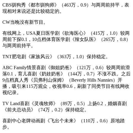
CBS驯狗秀《都市驯狗师》（463万，0.9）与两周前持平，表
现相对来说还是比较稳定的。
CW当晚没有新节目。
有线网上，USA夏日医学剧《欲海医心》（415万，1.0）较两
周前下探0.1，10点档体育医学剧《辣女队医》（265万，0.8）
与两周前持平。
TNT肥皂剧《家族风云》（363万，1.0）保持稳定。
ABC Family情景喜剧《御姐奶爸》（121万，0.6）较两周前滑
落0.1，育儿喜剧《奶娃奶爸》（144万，0.7）不涨不跌。之后
9点档真人秀《贝弗利山保姆》（Beverly Hills Nannies）开
播，吸引来115万观众，收视率0.6，刷新了同类节目有线网收
视纪录。
TV Land喜剧《灵魂牧师》（89万，0.5）上扬0.2，婚姻喜剧
《前夫总动员》（74万，0.2）保持稳定。
喜剧中心老牌动画剧《飞出个未来》（110万，0.6）原地踏
步。