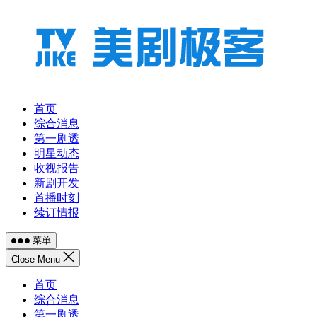
跳
至
内
容
首页
综合消息
第一剧透
明星动态
收视报告
新剧开发
首播时刻
续订情报
菜单
Close Menu
首页
综合消息
第一剧透