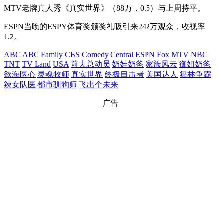
MTV老牌真人秀《真实世界》（88万，0.5）与上周持平。
ESPN当晚的ESPY体育奖颁奖礼吸引来242万观众，收视率
1.2。
ABC
ABC Family
CBS
Comedy Central
ESPN
Fox
MTV
NBC
TNT
TV Land
USA
前夫总动员
奶娃奶爸
家族风云
御姐奶爸
欲海医心
灵魂牧师
真实世界
终极目击者
美国达人
舞林争霸
辣女队医
都市驯狗师
飞出个未来
广告