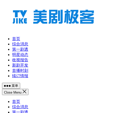
跳
至
内
容
首页
综合消息
第一剧透
明星动态
收视报告
新剧开发
首播时刻
续订情报
菜单
Close Menu
首页
综合消息
第一剧透