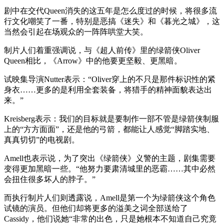
剧中在交代Queen消失的这五年是怎么度过的时候，将很多流
行文化嘲笑了一番，特别是恶搞《迷失》和《暮光之城》，这
当然会引起在场观众的一阵阵哄堂大笑。
制片人们着重强调说，与《超人前传》里的绿箭侠Oliver
Queen相比，《Arrow》中的他要更坚毅、更黑暗。
试映集导演Nutter表示：“Oliver穿上的不只是那件标识性的紧
身衣……更多的是利用全套装备，将猎手的精神面貌表达出
来。”
Kreisberg表示：我们的目标就是要制作一部不管是绿箭侠制服
上的“方方面面”，还是他的弓箭，都能让人感觉“脚踏实地、
真真切切”的电视剧。
Amell也表示说，为了突出《绿箭侠》义警的主题，剧集需要
变得更加黑暗一些。“他努力要肃清城里的恶霸……其中必然
会扭住很多坏人的脖子。”
而执行制片人们则透露说，Amell是第一个为绿箭侠这个角色
试镜的演员。但他们却将更多的溢美之词全部送给了
Cassidy，他们说她“非常的出色，只是她根本不知道自己究竟