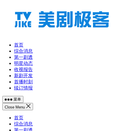
跳
至
内
容
首页
综合消息
第一剧透
明星动态
收视报告
新剧开发
首播时刻
续订情报
菜单
Close Menu
首页
综合消息
第一剧透