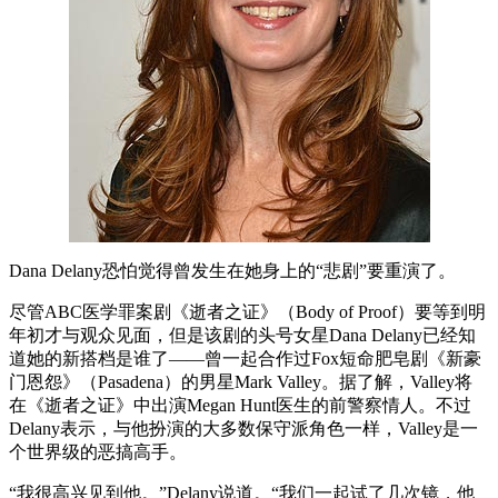
Dana Delany恐怕觉得曾发生在她身上的“悲剧”要重演了。
尽管ABC医学罪案剧《逝者之证》（Body of Proof）要等到明
年初才与观众见面，但是该剧的头号女星Dana Delany已经知
道她的新搭档是谁了——曾一起合作过Fox短命肥皂剧《新豪
门恩怨》（Pasadena）的男星Mark Valley。据了解，Valley将
在《逝者之证》中出演Megan Hunt医生的前警察情人。不过
Delany表示，与他扮演的大多数保守派角色一样，Valley是一
个世界级的恶搞高手。
“我很高兴见到他。”Delany说道。“我们一起试了几次镜，他