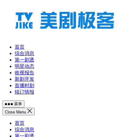
跳
至
内
容
首页
综合消息
第一剧透
明星动态
收视报告
新剧开发
首播时刻
续订情报
菜单
Close Menu
首页
综合消息
第一剧透