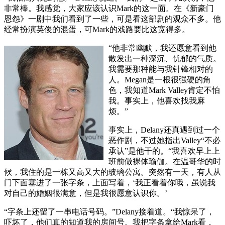
非常棒。我感觉，大家应该认识Mark的这一面。在《新豪门
恩怨》一剧中我们看到了一些，可是看这部剧的观众不多。他
经常扮演英俊的混蛋，可Mark的戏路要比这宽得多。
“他非常幽默，我还愿意看到他
散发出一种深沉、忧郁的气质。
我需要那种能与我针锋相对的
人。Megan是一根很强硬的角
色，我知道Mark Valley肯定不怕
我。事实上，他喜欢找我麻
烦。”
事实上，Delany还真遇到过一个
恶作剧，不过她指出Valley“不必
承认”是他干的。“我喜欢早上上
班前做裸体瑜伽。在温哥华的时
候，我住的是一栋又高又大的玻璃公寓。突然有一天，有人从
门下面塞进了一张字条，上面写着，‘我正看着你哦，虽说我
对自己的婚姻很满意，但是我很愿意认识你。’
“字条上还留了一串电话号码。”Delany接着道。“我惊呆了，
吓坏了，他们真的知道我的房间号。我把字条拿给Mark看，