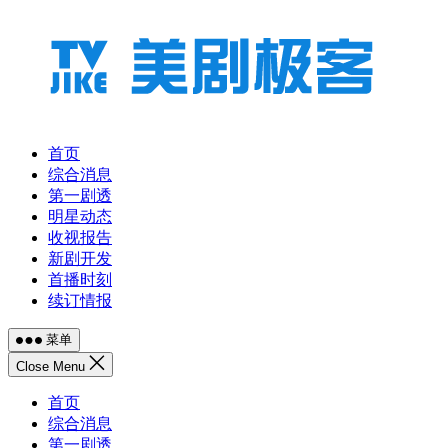
跳
至
内
容
首页
综合消息
第一剧透
明星动态
收视报告
新剧开发
首播时刻
续订情报
菜单
Close Menu
首页
综合消息
第一剧透