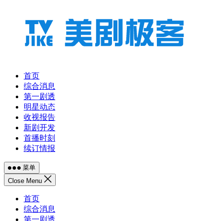
跳
至
内
容
首页
综合消息
第一剧透
明星动态
收视报告
新剧开发
首播时刻
续订情报
菜单
Close Menu
首页
综合消息
第一剧透