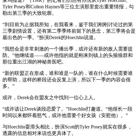
莱坞报道》（THR）的记者们仍然有办法从Tyler Hoechlin、
Tyler Posey和Colton Haynes等三位主演那里套出重要情报，勾
勒出第三季的大致轮廓。
“到目前为止据我所知，在我看来，鉴于我们刚刚讨论过的第
三季剧情设置，还有第二季季终前留下的悬念，第三季将会是
最出色的一季。”扮演Derek的Hoechlin说道。
“我想会是非常刺激的一个播出季，或许还有新的敌人需要提
防。”他继续道——或许他指的就是刚来到镇上的头狼狼群和
那位重出江湖的神秘兽医吧。
“新的联盟正在形成，谁和谁是一队的，谁在什么时候需要谁
的帮助，这样的桥段还会反复上演，所以下一季的内容会很
多。”
或许，Derek会在盟友之中找到一位心上人。
“或许该让Derek谈段恋爱了。”Hoechlin打趣道。“他很长一段
时间以来都怀着怒气，或许他需要个好女孩（安慰他）。”
与Hoechlin耍滑头相比，扮演Scott的Tyler Posey就实在很多，
透露的信息相对来说也更具体了。