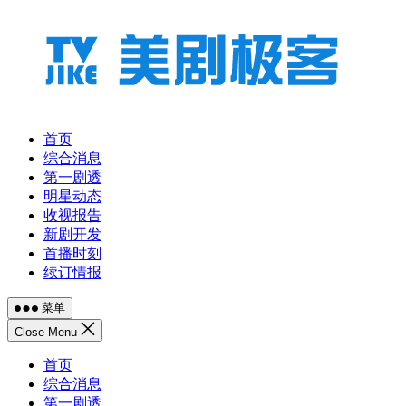
跳
至
内
容
首页
综合消息
第一剧透
明星动态
收视报告
新剧开发
首播时刻
续订情报
菜单
Close Menu
首页
综合消息
第一剧透