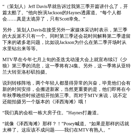
“（策划人）Jeff Davis早就告诉过我第三季开篇讲什么了，开
篇太酷了。”他向扮演Jackson的Haynes透露道。“每个人都
会……真是太诡异了，只有Scott幸免。”
另外，策划人Davis在接受另外一家媒体采访时表示，第三季
的大反派不只有一个。同时第三季还会花时间解释第二季遗留
下来的诸多老问题，比如说Jackson为什么在第二季开场时从
水里钻出来等等。
MTV早在今年七月上旬的圣迭戈动漫大会上就宣布续订《少
狼》第三季的消息，这一季将有24集。另外，这一季将从亚特
兰大转至洛杉矶拍摄。
说到转移阵地，两个年轻人都显得异常的兴奋，毕竟他们会有
新的时间安排，会搬进新家，当然更重要的是，他们即将在今
年秋季晚些时候进组开拍第三季。而对于MTV来说，说不定
还能拍摄另一个版本的《泽西海滩》哦！
“我们真的会租一栋大房子住。”Haynes打趣道。
“就像《泽西海滩》那样？！”Posey喊道。“如果是那样的话就
太棒了。这应该不成问题——我们在MTV有熟人。”