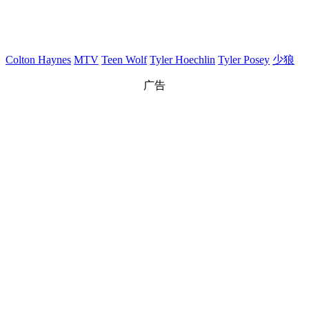
Colton Haynes
MTV
Teen Wolf
Tyler Hoechlin
Tyler Posey
少狼
广告