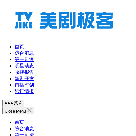
跳
至
内
容
首页
综合消息
第一剧透
明星动态
收视报告
新剧开发
首播时刻
续订情报
菜单
Close Menu
首页
综合消息
第一剧透