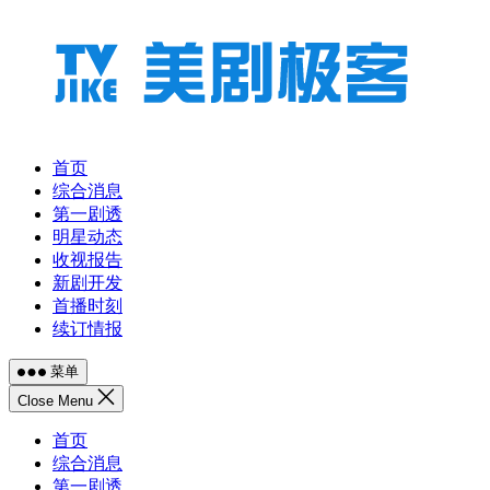
跳
至
内
容
首页
综合消息
第一剧透
明星动态
收视报告
新剧开发
首播时刻
续订情报
菜单
Close Menu
首页
综合消息
第一剧透