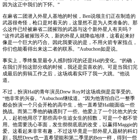
因为这正中我们的下怀。”
在麻省二团潜入外星人基地的时候，Ben说领主们正在制造的
武器很奇怪，枪口是对着天的，这显然不是为人类准备的。那
么这件已经被麻省二团摧毁的武器与这个新外星人有关吗？
“这件武器被摧毁不久，新的外星人就降临地球，这看起来好
像是一个巨大的巧合。因此我要说的是，不用火箭专家指点，
你们也能看得出来这二者的联系。”Aubuchon如是说。
事实上，季终集里最令人感到惊诧的还是Hal的变化。“的确，
在我们开拍这部分戏的时候，我还是蛮喜欢的。可是当我们完
成最后的剪辑工作之后，这场戏着实吓了我一大跳。”他说
道。
不过，扮演Hal的青年演员Drew Roy对这场戏倒是蛮享受的。
“他非常的兴奋。”Aubuchon继续道。“因为他害怕自己一整季
都会扮演一个只会开枪的高中生，他一直希望Hal能面临一些
挑战。而第二季他的确遇到了一些。他爱上了一个比他大的女
人，起初他用尽了那些高中生追女生的招数，可是一个都不管
用。他需要洗心革面，发生彻彻底底的改变，以赢得Maggie的
爱。这看起来非常有趣，不过这毕竟是一部外星人题材的科幻
剧，我想Drew也一直希望能和第二季里的Ben一样，得到一些