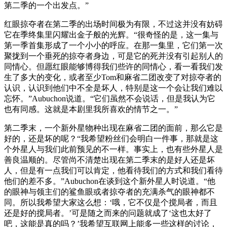
第二季的一个出发点。”
红眼掠夺者在第二季的出场时间极为有限，不过这并没有妨碍
它在季终集里闪耀出金子般的光辉。“很奇怪的是，这一集与
第一季首集形成了一个小小的呼应。在那一集里，它们第一次
聚拢到一个垂死的掠夺者身边，可是它的死并没有引起别人的
同情心。但愿红眼能够博得我们些许的同情心，看一看我们发
生了多大的变化，或者至少Tom和麻省二团改变了对掠夺者的
认识，认识到他们中不全是坏人，特别是这一个会让我们难以
忘怀。”Aubuchon说道。“它们虽然不会说话，但是我认为它
也有同感。这就是本剧里我所喜欢的情节之一。”
第二季末，一个新外星物种出现在麻省二团的面前，那么它是
好的，还是坏的呢？“我希望粉丝们会明白一件事，那就是这
个外星人与我们此前预见的不一样。事实上，也有些外星人是
善良温顺的。尽管尚不清楚出现在第二季末的是好人还是坏
人，但是有一点我们可以肯定，他看待我们的方式和我们看待
他们的差不多。”Aubuchon在谈到这个新外星人时说道。“他
的眼神与领主们的鲨鱼眼或者掠夺者的充满杀气的眼神都不
同。所以我希望大家这么想：‘哦，它不仅是个搅局者，而且
还是好的搅局者。’可是随之而来的问题就成了‘这也太好了
吧，这能是真的吗？’我希望互联网上能多一些这样的讨论，