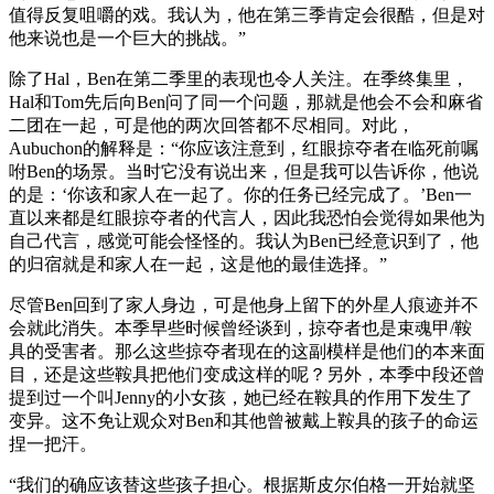
值得反复咀嚼的戏。我认为，他在第三季肯定会很酷，但是对
他来说也是一个巨大的挑战。”
除了Hal，Ben在第二季里的表现也令人关注。在季终集里，
Hal和Tom先后向Ben问了同一个问题，那就是他会不会和麻省
二团在一起，可是他的两次回答都不尽相同。对此，
Aubuchon的解释是：“你应该注意到，红眼掠夺者在临死前嘱
咐Ben的场景。当时它没有说出来，但是我可以告诉你，他说
的是：‘你该和家人在一起了。你的任务已经完成了。’Ben一
直以来都是红眼掠夺者的代言人，因此我恐怕会觉得如果他为
自己代言，感觉可能会怪怪的。我认为Ben已经意识到了，他
的归宿就是和家人在一起，这是他的最佳选择。”
尽管Ben回到了家人身边，可是他身上留下的外星人痕迹并不
会就此消失。本季早些时候曾经谈到，掠夺者也是束魂甲/鞍
具的受害者。那么这些掠夺者现在的这副模样是他们的本来面
目，还是这些鞍具把他们变成这样的呢？另外，本季中段还曾
提到过一个叫Jenny的小女孩，她已经在鞍具的作用下发生了
变异。这不免让观众对Ben和其他曾被戴上鞍具的孩子的命运
捏一把汗。
“我们的确应该替这些孩子担心。根据斯皮尔伯格一开始就坚