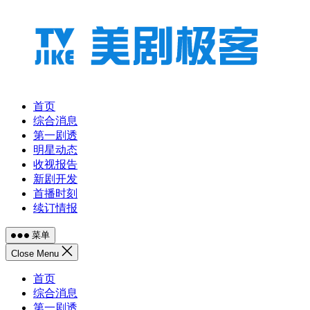
跳
至
内
容
首页
综合消息
第一剧透
明星动态
收视报告
新剧开发
首播时刻
续订情报
菜单
Close Menu
首页
综合消息
第一剧透