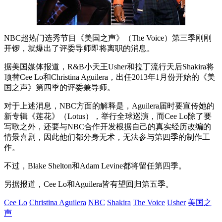
NBC超热门选秀节目《美国之声》（The Voice）第三季刚刚
开锣，就爆出了评委导师即将离职的消息。
据美国媒体报道，R&B小天王Usher和拉丁流行天后Shakira将
顶替Cee Lo和Christina Aguilera，出任2013年1月份开始的《美
国之声》第四季的评委兼导师。
对于上述消息，NBC方面的解释是，Aguilera届时要宣传她的
新专辑《莲花》（Lotus），举行全球巡演，而Cee Lo除了要
写歌之外，还要与NBC合作开发根据自己的真实经历改编的
情景喜剧，因此他们都分身无术，无法参与第四季的制作工
作。
不过，Blake Shelton和Adam Levine都将留任第四季。
另据报道，Cee Lo和Aguilera皆有望回归第五季。
Cee Lo
Christina Aguilera
NBC
Shakira
The Voice
Usher
美国之
声