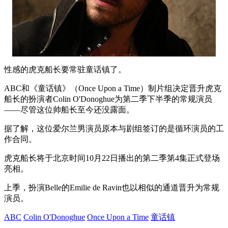
性感的虎克船长要常驻童话镇了。
ABC和《童话镇》（Once Upon a Time）制片组决定晋升虎克
船长的扮演者Colin O'Donoghue为第二季下半季的常规演员
——尽管这位帅船长至今还没露面。
据了解，这位爱尔兰男演员原本与剧组签订的是循环演员的工
作合同。
虎克船长将于北京时间10月22日播出的第二季第4集正式登场
亮相。
上季，扮演Belle的Emilie de Ravin也以相似的通道晋升为常规
演员。
ABC
Colin O'Donoghue
Once Upon a Time
童话镇