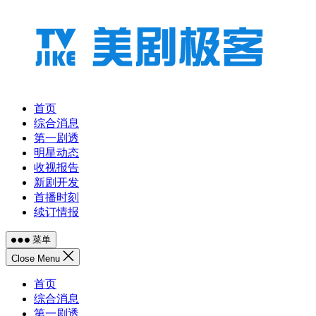
跳
至
内
容
首页
综合消息
第一剧透
明星动态
收视报告
新剧开发
首播时刻
续订情报
菜单
Close Menu
首页
综合消息
第一剧透